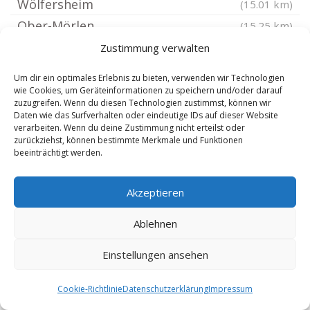
Wölfersheim
(15.01 km)
Ober-Mörlen
(15.25 km)
Herborn Hessen
(15.5 km)
Zustimmung verwalten
Laubach Hessen
(15.53 km)
Um dir ein optimales Erlebnis zu bieten, verwenden wir Technologien
Weilmünster
(15.64 km)
wie Cookies, um Geräteinformationen zu speichern und/oder darauf
zuzugreifen. Wenn du diesen Technologien zustimmst, können wir
Bad Nauheim
(15.82 km)
Daten wie das Surfverhalten oder eindeutige IDs auf dieser Website
verarbeiten. Wenn du deine Zustimmung nicht erteilst oder
Marburg Südviertel
(16.07 km)
zurückziehst, können bestimmte Merkmale und Funktionen
Marburg Ockershausen
beeinträchtigt werden.
(16.07 km)
Löhnberg
(16.74 km)
Akzeptieren
Marburg Mittelhessen
(16.96 km)
Marburg
(17.15 km)
Ablehnen
Marburg Lahn
(17.15 km)
Einstellungen ansehen
Marburg Oberweid
(17.15 km)
Friedberg Hessen
(17.15 km)
Cookie-Richtlinie
Datenschutzerklärung
Impressum
Echzell
(17.26 km)