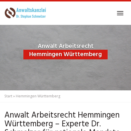
Skip
to
Tog
main
navi
content
Anwalt Arbeitsrecht
Hemmingen Württemberg
Start
»
Hemmingen Württemberg
Anwalt Arbeitsrecht Hemmingen
Württemberg – Experte Dr.