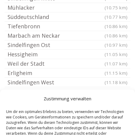
Mühlacker
(10.75 km)
Süddeutschland
(10.77 km)
Tiefenbronn
(10.86 km)
Marbach am Neckar
(10.86 km)
Sindelfingen Ost
(10.97 km)
Hessigheim
(11.05 km)
Weil der Stadt
(11.07 km)
Erligheim
(11.15 km)
Sindelfingen West
(11.18 km)
Stuttgart Wangen
(11.27 km)
Zustimmung verwalten
Remseck am Neckar
(11.36 km)
Stuttgart Sillenbuch
(11.38 km)
Um dir ein optimales Erlebnis zu bieten, verwenden wir Technologien
wie Cookies, um Geräteinformationen zu speichern und/oder darauf
Benningen am Neckar
(11.4 km)
zuzugreifen. Wenn du diesen Technologien zustimmst, können wir
Daten wie das Surfverhalten oder eindeutige IDs auf dieser Website
Stuttgart Untertürkheim
(11.46 km)
verarbeiten. Wenn du deine Zustimmung nicht erteilst oder