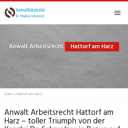
Skip
to
Tog
main
navi
content
Anwalt Arbeitsrecht
Hattorf am Harz
Start
»
Hattorf am Harz
Anwalt Arbeitsrecht Hattorf am
Harz – toller Triumph von der