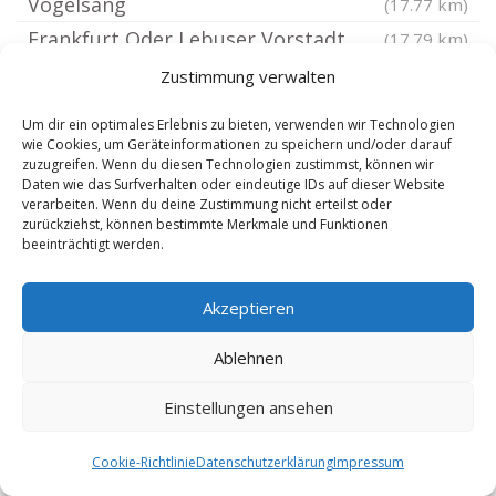
Vogelsang
(17.77 km)
Frankfurt Oder Lebuser Vorstadt
(17.79 km)
Frankfurt Oder Obere Stadt
(17.93 km)
Zustimmung verwalten
Frankfurt Oder
(17.93 km)
Um dir ein optimales Erlebnis zu bieten, verwenden wir Technologien
Frankfurt Oder Rosengarten
(18.06 km)
wie Cookies, um Geräteinformationen zu speichern und/oder darauf
zuzugreifen. Wenn du diesen Technologien zustimmst, können wir
Neuzelle
(18.11 km)
Daten wie das Surfverhalten oder eindeutige IDs auf dieser Website
verarbeiten. Wenn du deine Zustimmung nicht erteilst oder
Frankfurt Oder Gubener Vorstadt
(18.18 km)
zurückziehst, können bestimmte Merkmale und Funktionen
Falkenhagen Mark
(18.2 km)
beeinträchtigt werden.
Frankfurt Oder Kliestow
(18.27 km)
Akzeptieren
Steinhöfel bei Fürstenwalde
(18.3 km)
Frankfurt Oder Hansa Nord
(18.33 km)
Ablehnen
Zeschdorf
(18.39 km)
Einstellungen ansehen
Frankfurt Oder Klingetal
(18.44 km)
Straupitz
(18.57 km)
Cookie-Richtlinie
Datenschutzerklärung
Impressum
Krausnick-Groß Wasserburg
(18.85 km)