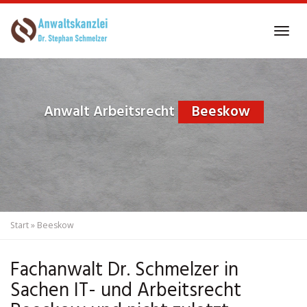
Skip
to
Tog
main
navi
content
Anwalt Arbeitsrecht
Beeskow
Start
»
Beeskow
Fachanwalt Dr. Schmelzer in
Sachen IT- und Arbeitsrecht