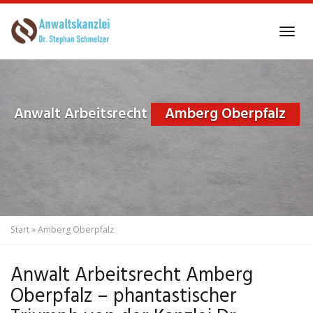
Skip
to
Tog
main
navi
content
Anwalt Arbeitsrecht
Amberg Oberpfalz
Start
»
Amberg Oberpfalz
Anwalt Arbeitsrecht Amberg
Oberpfalz – phantastischer