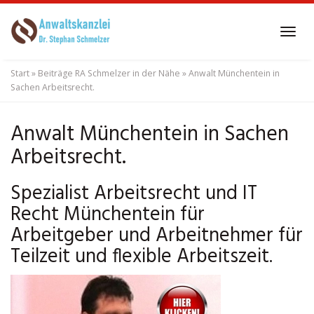
Skip
to
Tog
main
navi
content
Start
»
Beiträge RA Schmelzer in der Nähe
»
Anwalt Münchentein in
Sachen Arbeitsrecht.
Anwalt Münchentein in Sachen
Arbeitsrecht.
Spezialist Arbeitsrecht und IT
Recht Münchentein für
Arbeitgeber und Arbeitnehmer für
Teilzeit und flexible Arbeitszeit.