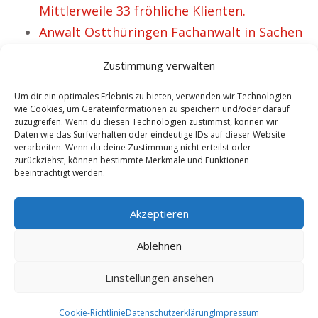
Mittlerweile 33 fröhliche Klienten.
Anwalt Ostthüringen Fachanwalt in Sachen
IT- und Arbeitsrecht.
Zustimmung verwalten
Anwalt Arbeitsrecht Bad Muskau
Betreuung für Arbeitgeber.
Um dir ein optimales Erlebnis zu bieten, verwenden wir Technologien
wie Cookies, um Geräteinformationen zu speichern und/oder darauf
Anwalt Arbeitsrecht Pleystein – Elisa weiß
zuzugreifen. Wenn du diesen Technologien zustimmst, können wir
Daten wie das Surfverhalten oder eindeutige IDs auf dieser Website
jetzt, wie wichtig die richtige Anwaltswahl
verarbeiten. Wenn du deine Zustimmung nicht erteilst oder
ist.
zurückziehst, können bestimmte Merkmale und Funktionen
beeinträchtigt werden.
Anwalt Arbeitsrecht Uzwil – Über 46
fröhliche Klienten.
Akzeptieren
Ablehnen
Einstellungen ansehen
Copyright 2025 by Anwalt Arbeitsrecht Dr. Schmelzer |
Sitemap
|
Cookie-Richtlinie
Datenschutzerklärung
Impressum
9.8.2026