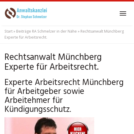
Skip
to
Tog
main
navi
content
Start
»
Beiträge RA Schmelzer in der Nähe
»
Rechtsanwalt Münchberg
Experte für Arbeitsrecht.
Rechtsanwalt Münchberg
Experte für Arbeitsrecht.
Experte Arbeitsrecht Münchberg
für Arbeitgeber sowie
Arbeitehmer für
Kündigungsschutz.