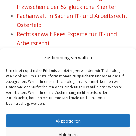
Inzwischen über 52 glückliche Klienten.
Fachanwalt in Sachen IT- und Arbeitsrecht
Osterfeld.
Rechtsanwalt Rees Experte für IT- und
Arbeitsrecht.
Anwalt Arbeitsrecht Heinsberg Mandanten
Zustimmung verwalten
Vertreung für Arbeitnehmer sowie
Arbeitgeber.
Um dir ein optimales Erlebnis zu bieten, verwenden wir Technologien
wie Cookies, um Geräteinformationen zu speichern und/oder darauf
Anwalt Osterwieck für Arbeitsrecht.
zuzugreifen. Wenn du diesen Technologien zustimmst, können wir
Daten wie das Surfverhalten oder eindeutige IDs auf dieser Website
Anwalt Arbeitsrecht Riedstadt – Angelina
verarbeiten. Wenn du deine Zustimmung nicht erteilst oder
gewinnt den Fall.
zurückziehst, können bestimmte Merkmale und Funktionen
beeinträchtigt werden.
Anwalt Ohrdruf Spezialist im Bereich IT-
und Arbeitsrecht.
Akzeptieren
Ablehnen