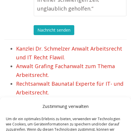
unglaublich geholfen.“
Nachricht senden
Kanzlei Dr. Schmelzer Anwalt Arbeitsrecht
und IT Recht Flawil.
Anwalt Grafing Fachanwalt zum Thema
Arbeitsrecht.
Rechtsanwalt Baunatal Experte für IT- und
Arbeitsrecht.
Fachanwalt zum Thema Arbeitsrecht
Zustimmung verwalten
Neukirchen Vluyn.
Anwalt Arbeitsrecht Gehrden – Schon mehr
Um dir ein optimales Erlebnis zu bieten, verwenden wir Technologien
wie Cookies, um Geräteinformationen zu speichern und/oder darauf
als 50 fröhliche Klienten.
zuzugreifen. Wenn du diesen Technologien zustimmst, können wir