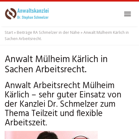
Skip
to
Tog
main
navi
content
Start
»
Beiträge RA Schmelzer in der Nähe
»
Anwalt Mülheim Kärlich in
Sachen Arbeitsrecht.
Anwalt Mülheim Kärlich in
Sachen Arbeitsrecht.
Anwalt Arbeitsrecht Mülheim
Kärlich – sehr guter Einsatz von
der Kanzlei Dr. Schmelzer zum
Thema Teilzeit und flexible
Arbeitszeit.