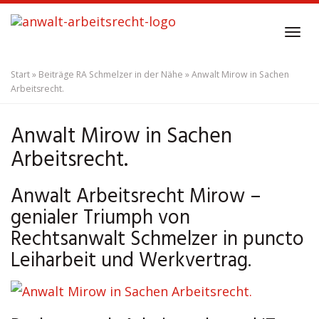
Skip
to
Tog
main
navi
content
Start
»
Beiträge RA Schmelzer in der Nähe
»
Anwalt Mirow in Sachen
Arbeitsrecht.
Anwalt Mirow in Sachen
Arbeitsrecht.
Anwalt Arbeitsrecht Mirow –
genialer Triumph von
Rechtsanwalt Schmelzer in puncto
Leiharbeit und Werkvertrag.