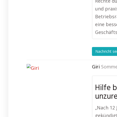
Rechte du
und praxi
Betriebsr
eine bes
Geschäfts
Nachricht s
Giri
Somme
Hilfe 
unzur
„Nach 12
gekündigt