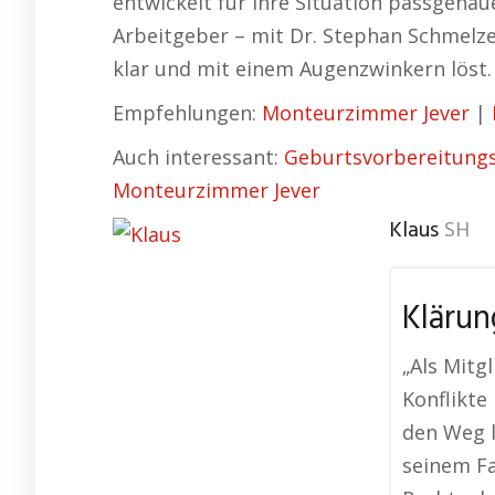
entwickelt für Ihre Situation passgen
Arbeitgeber – mit Dr. Stephan Schmelze
klar und mit einem Augenzwinkern löst.
Empfehlungen:
Monteurzimmer Jever
|
Auch interessant:
Geburtsvorbereitungs
Monteurzimmer Jever
Klaus
SH
Klärun
„Als Mitg
Konflikte
den Weg l
seinem Fa