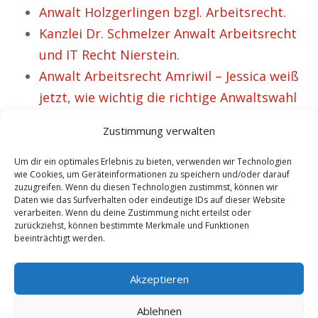
Anwalt Holzgerlingen bzgl. Arbeitsrecht.
Kanzlei Dr. Schmelzer Anwalt Arbeitsrecht
und IT Recht Nierstein.
Anwalt Arbeitsrecht Amriwil – Jessica weiß
jetzt, wie wichtig die richtige Anwaltswahl
ist.
Zustimmung verwalten
Fachanwalt zum Thema Arbeitsrecht und
IT Recht Velbert.
Um dir ein optimales Erlebnis zu bieten, verwenden wir Technologien
wie Cookies, um Geräteinformationen zu speichern und/oder darauf
Kanzlei Dr. Schmelzer Anwalt Arbeitsrecht
zuzugreifen. Wenn du diesen Technologien zustimmst, können wir
Daten wie das Surfverhalten oder eindeutige IDs auf dieser Website
und IT Recht Krautheim.
verarbeiten. Wenn du deine Zustimmung nicht erteilst oder
Kanzlei Dr. Schmelzer Anwalt Arbeitsrecht
zurückziehst, können bestimmte Merkmale und Funktionen
beeinträchtigt werden.
und IT Recht Friedrichroda.
Anwalt Hainburg für Arbeitsrecht.
Akzeptieren
Ablehnen