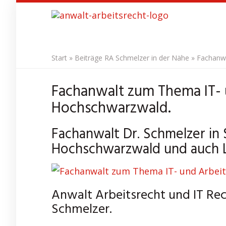
Skip
to
main
content
Start
»
Beiträge RA Schmelzer in der Nähe
»
Fachanwa
Fachanwalt zum Thema IT- 
Hochschwarzwald.
Fachanwalt Dr. Schmelzer in 
Hochschwarzwald und auch L
Anwalt Arbeitsrecht und IT Re
Schmelzer.