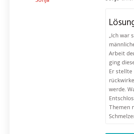
Lösung
„Ich war s
männliche
Arbeit de
ging dies
Er stellte
rückwirke
werde. Wa
Entschlos
Themen mi
Schmelzer