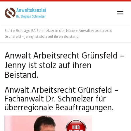
Skip
to
Tog
main
navi
content
Start
»
Beiträge RA Schmelzer in der Nähe
»
Anwalt Arbeitsrecht
Grünsfeld – Jenny ist stolz auf ihren Beistand.
Anwalt Arbeitsrecht Grünsfeld –
Jenny ist stolz auf ihren
Beistand.
Anwalt Arbeitsrecht Grünsfeld –
Fachanwalt Dr. Schmelzer für
überregionale Beauftragungen.