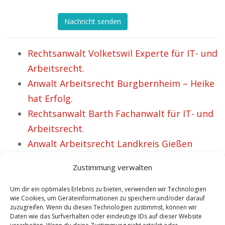
Nachricht senden
Rechtsanwalt Volketswil Experte für IT- und
Arbeitsrecht.
Anwalt Arbeitsrecht Burgbernheim – Heike
hat Erfolg.
Rechtsanwalt Barth Fachanwalt für IT- und
Arbeitsrecht.
Anwalt Arbeitsrecht Landkreis Gießen
Vertretung für Arbeitnehmer und
Zustimmung verwalten
Arbeitgeber.
Kanzlei Dr. Schmelzer Anwalt Arbeitsrecht
Um dir ein optimales Erlebnis zu bieten, verwenden wir Technologien
wie Cookies, um Geräteinformationen zu speichern und/oder darauf
und IT Recht Friedrichroda.
zuzugreifen. Wenn du diesen Technologien zustimmst, können wir
Daten wie das Surfverhalten oder eindeutige IDs auf dieser Website
Kanzlei Dr. Schmelzer Anwalt Arbeitsrecht