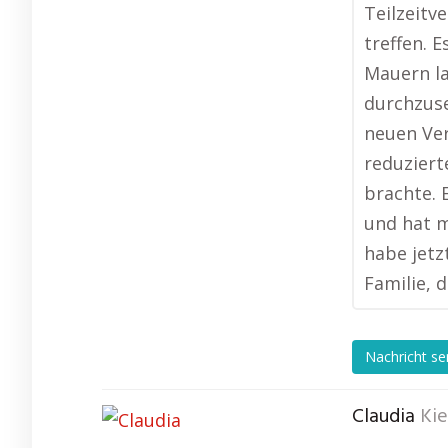
Teilzeitv
treffen. E
Mauern la
durchzuse
neuen Ver
reduziert
brachte. 
und hat m
habe jetz
Familie, 
Nachricht s
Claudia
Ki