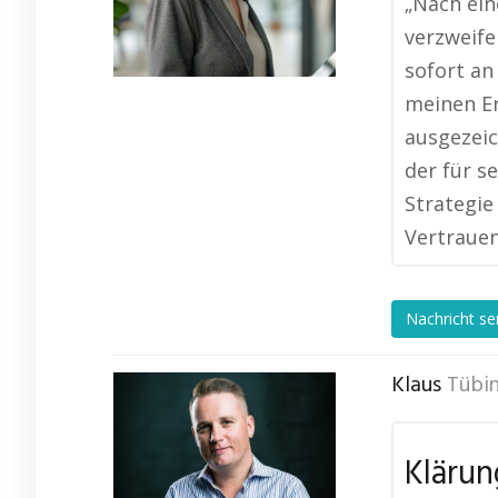
„Nach ein
verzweife
sofort an
meinen Er
ausgezeic
der für s
Strategie
Vertrauen
Nachricht s
Klaus
Tübi
Klärun