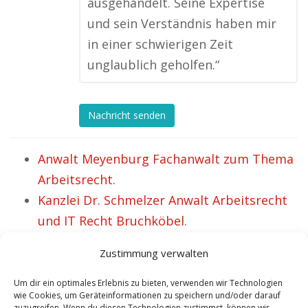
ausgehandelt. Seine Expertise
und sein Verständnis haben mir
in einer schwierigen Zeit
unglaublich geholfen.“
Nachricht senden
Anwalt Meyenburg Fachanwalt zum Thema
Arbeitsrecht.
Kanzlei Dr. Schmelzer Anwalt Arbeitsrecht
und IT Recht Bruchköbel.
Anwalt Mirow in Sachen Arbeitsrecht.
Zustimmung verwalten
Anwalt Burgdorf in Sachen Arbeitsrecht.
Anwalt Arbeitsrecht Neustadt am
Um dir ein optimales Erlebnis zu bieten, verwenden wir Technologien
wie Cookies, um Geräteinformationen zu speichern und/oder darauf
Rübenberge – Antonia setzt sich durch.
zuzugreifen. Wenn du diesen Technologien zustimmst, können wir