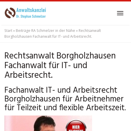
Skip
to
Tog
main
navi
content
Start
»
Beiträge RA Schmelzer in der Nähe
»
Rechtsanwalt
Borgholzhausen Fachanwalt für IT- und Arbeitsrecht.
Rechtsanwalt Borgholzhausen
Fachanwalt für IT- und
Arbeitsrecht.
Fachanwalt IT- und Arbeitsrecht
Borgholzhausen für Arbeitnehmer
für Teilzeit und flexible Arbeitszeit.