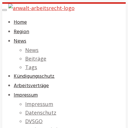
Skip
Toggle
to
navigation
Home
main
Region
content
News
News
Beiträge
Tags
Kündigungsschutz
Arbeitsverträge
Impressum
Impressum
Datenschutz
DVSGO