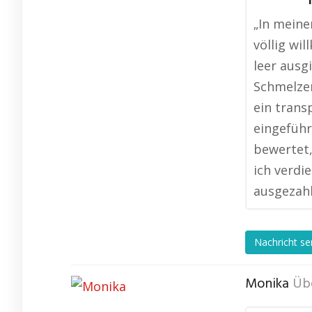
„In mein
völlig wil
leer ausg
Schmelzer
ein tran
eingeführ
bewertet,
ich verdi
ausgezahl
Nachricht s
Monika
Üb