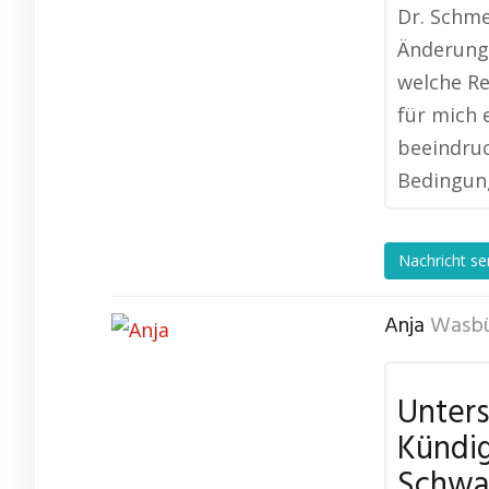
Dr. Schme
Änderunge
welche Re
für mich 
beeindruc
Bedingung
Nachricht s
Anja
Wasbü
Unters
Kündi
Schwa