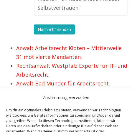
Selbstvertrauen!“
Nachricht senden
Anwalt Arbeitsrecht Kloten – Mittlerweile
31 motivierte Mandanten.
Rechtsanwalt Westpfalz Experte für IT- und
Arbeitsrecht.
Anwalt Bad Münder für Arbeitsrecht.
Fachanwalt im Bereich Arbeitsrecht
Zustimmung verwalten
Hecklingen.
Fachanwalt im Bereich Arbeitsrecht und IT
Um dir ein optimales Erlebnis zu bieten, verwenden wir Technologien
wie Cookies, um Geräteinformationen zu speichern und/oder darauf
Recht Mühlhausen Thüringen.
zuzugreifen. Wenn du diesen Technologien zustimmst, können wir
Daten wie das Surfverhalten oder eindeutige IDs auf dieser Website
Anwalt Arbeitsrecht Velten Mandanten
verarbeiten. Wenn du deine Zustimmung nicht erteilst oder